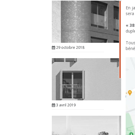
En j
sera
« 38
duple
Tous
29 octobre 2018
béné
3 avril 2019