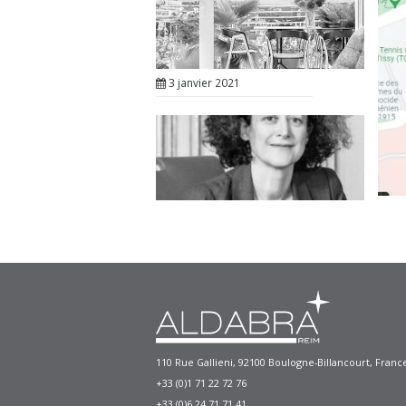
3 janvier 2021
13 janvier 2021
110 Rue Gallieni, 92100 Boulogne-Billancourt, Franc
+33 (0)1 71 22 72 76
+33 (0)6 24 71 71 41