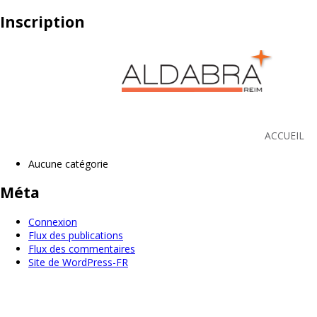
[ultimatemember form_id= »1133″]
Inscription
Recherche pour :
Recherche
Commentaires récents
Archives
Catégories
ACCUEIL
Aucune catégorie
Méta
Connexion
Flux des publications
Flux des commentaires
Site de WordPress-FR